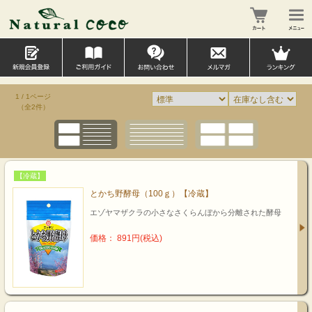
1 / 1ページ
（全2件）
【冷蔵】
とかち野酵母（100ｇ）【冷蔵】
エゾヤマザクラの小さなさくらんぼから分離された酵母
価格： 891円(税込)