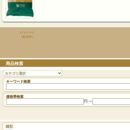
1 / 1ページ
（全16件）
商品検索
キーワード検索
価格帯検索
円 ～
麺類