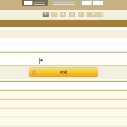
1
2
3
4
5
次へ
円