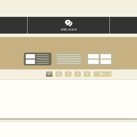
1
2
3
4
5
次へ