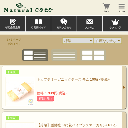
1 / 1ページ
（全14件）
【冷蔵】
トカプチオーガニックチーズ モム 100g <冷蔵>
価格： 939円(税込)
在庫切れ
【冷蔵】
【冷蔵】創健社 べに花ハイプラスマーガリン(180g)