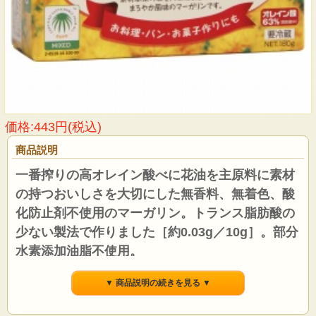
価格:443円(税込)
商品説明
一番搾りの高オレイン酸べに花油を主原料に素材
の持つおいしさを大切にした無香料、無着色、酸
化防止剤不使用のマーガリン。トランス脂肪酸の
少ない製法で作りました［約0.03g／10g］。部分
水素添加油脂不使用。
▼ 商品説明の続きを見る ▼
●高オレイン酸べに花油を使用し、製品中にオレイン酸を含んでおります。
●遺伝子組換えをした原材料は使用しておりません。
●発酵乳、全粉乳、生クリームを使用し、素材本来の味を大切にしたコクのあるま