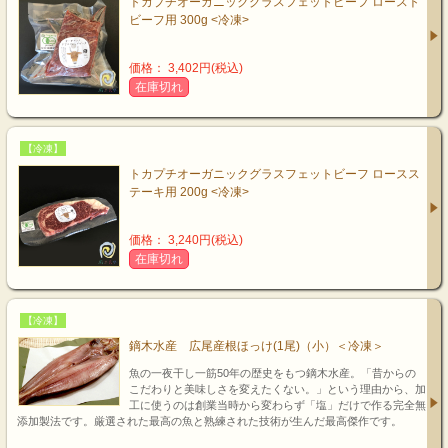
トカプチオーガニックグラスフェットビーフ ロースト
ビーフ用 300g <冷凍>
価格： 3,402円(税込)
在庫切れ
【冷凍】
トカプチオーガニックグラスフェットビーフ ロースス
テーキ用 200g <冷凍>
価格： 3,240円(税込)
在庫切れ
【冷凍】
鏑木水産 広尾産根ほっけ(1尾)（小）＜冷凍＞
魚の一夜干し一筋50年の歴史をもつ鏑木水産。「昔からの
こだわりと美味しさを変えたくない。」という理由から、加
工に使うのは創業当時から変わらず「塩」だけで作る完全無
添加製法です。厳選された最高の魚と熟練された技術が生んだ最高傑作です。