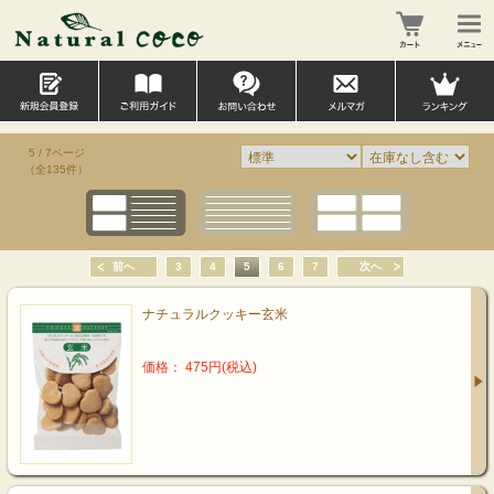
5 / 7ページ
（全135件）
前へ
3
4
5
6
7
次へ
ナチュラルクッキー玄米
価格： 475円(税込)