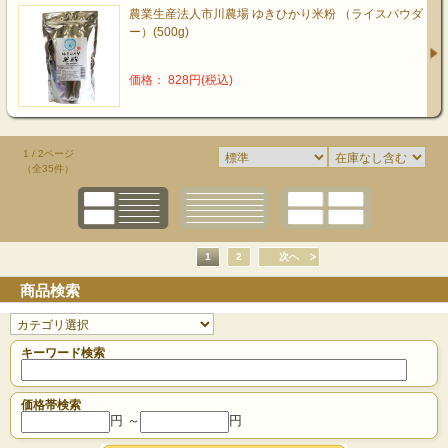
農業生産法人市川農場 ゆきひかり米粉 （ライスパウダ
ー）(500g)
価格： 828円(税込)
1 / 2ページ
（全35件）
1
2
次へ
商品検索
キーワード検索
価格帯検索
円 ～
円