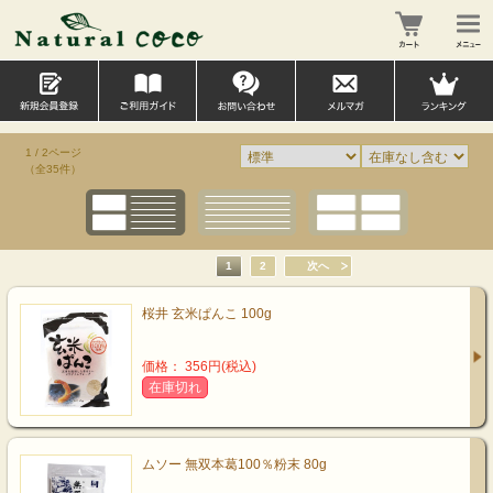
1 / 2ページ
（全35件）
1
2
次へ
桜井 玄米ぱんこ 100g
価格： 356円(税込)
在庫切れ
ムソー 無双本葛100％粉末 80g