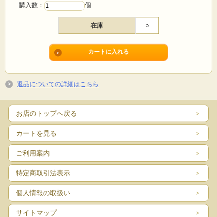
購入数：
個
在庫
○
私たちは次世代により良い食と地球環境を継いでいくため、 持続可能な環境保
全型農業の普及に取り組んでいます。 農、食、教育、医療、環境、経済あらゆ
返品についての詳細はこちら
る社会問題は つながりの分断にあります。 今、「育てる人」「つくる人」「食
べる人」が１つのテーブルにつき、 対話を重ねていくことが重要です。 私たち
はあなたと共に 生産者と消費者をつなげる架け橋でありたいと思っています。
お店のトップへ戻る
カートを見る
ご利用案内
特定商取引法表示
個人情報の取扱い
サイトマップ