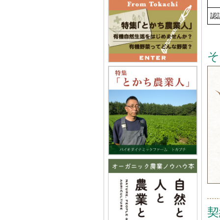
認
そ
契