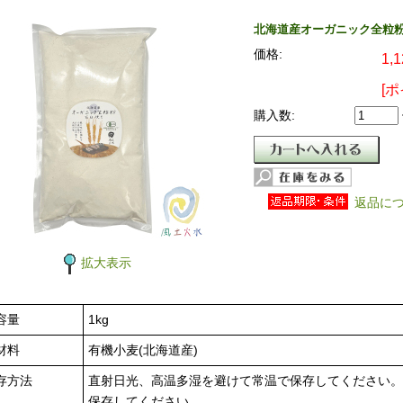
北海道産オーガニック全粒粉(
価格:
1,
[
購入数:
返品に
拡大表示
容量
1kg
材料
有機小麦(北海道産)
存方法
直射日光、高温多湿を避けて常温で保存してください。
保存してください。