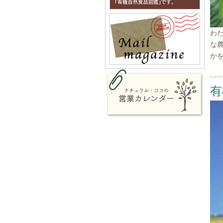
わ
な
か
有