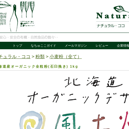
トップ
なちゅここガイド
メールマガジン
レビュー
企業情
チュラル・ココ
>
粉類
>
小麦粉（全て）
海道産オーガニック全粒粉(石臼挽き) 1kg