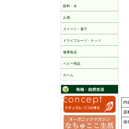
内
原
保