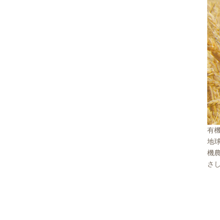
有
地
機
さ