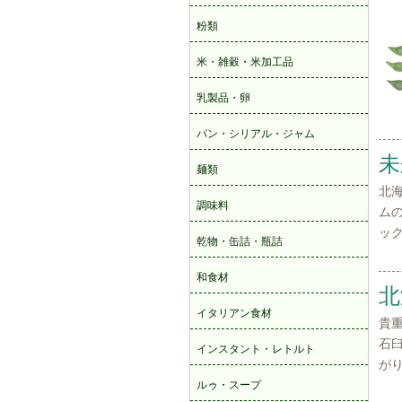
未
北
ム
ッ
北
貴
石
が