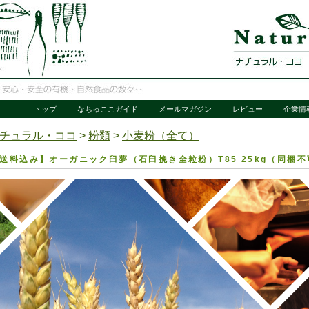
トップ
なちゅここガイド
メールマガジン
レビュー
企業情
チュラル・ココ
>
粉類
>
小麦粉（全て）
送料込み】オーガニック臼夢（石臼挽き全粒粉）T85 25kg（同梱