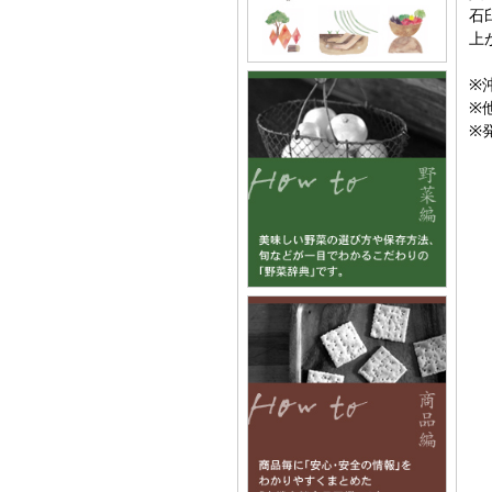
石
上
※
※
※