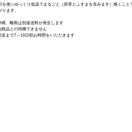
臼を使いゆっくり低温でまるごと（胚芽とふすまを含みます）挽くこと
がります。
沖縄、離島は別途送料が発生します
他商品との同梱できません
発送まで7～10日程お時間をいただきます