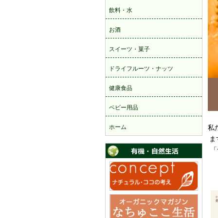
私
ま
「