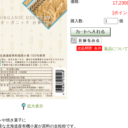
価格:
17,23
[ポイン
購入数:
個
返品について
拡大表示
ンや焼き菓子に
重な北海道産有機小麦が原料の全粒粉です。