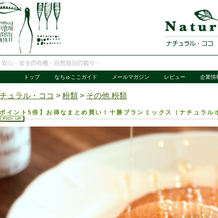
トップ
なちゅここガイド
メールマガジン
レビュー
企業情
チュラル・ココ
>
粉類
>
その他 粉類
ポイント5倍】お得なまとめ買い！十勝ブランミックス（ナチュラルホッ