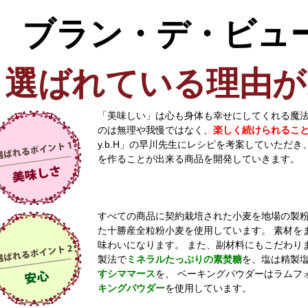
ブラン・デ・ビュ
選ばれている理由が
「美味しい」は心も身体も幸せにしてくれる魔
のは無理や我慢ではなく、
楽しく続けられるこ
y.b.H」の早川先生にレシピを考案していただ
を作ることが出来る商品を開発していきます。
すべての商品に契約栽培された小麦を地場の製
た十勝産全粒粉小麦を使用しています。 素材を
味わいになります。 また、副材料にもこだわり
製法で
ミネラルたっぷりの素焚糖
を、塩は精製
すシママース
を、 ベーキングパウダーはラムフ
キングパウダー
を使用しています。