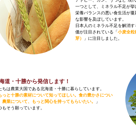
アトピー、ガン、うつなど”現
一つとして、ミネラル不足が挙
栄養バランスの悪い食生活が蔓
な影響を及ぼしています。
日本人のミネラル不足を解消す
価が注目されている「
小麦全粒
芽）
」に注目しました。
海道・十勝から発信します！
たちは農業大国である北海道・十勝に暮らしています。
もっと十勝の素材について知ってほしい。食の豊かさについ
、農業について、もっと関心を持ってもらいたい。
」
つもそう願っています。