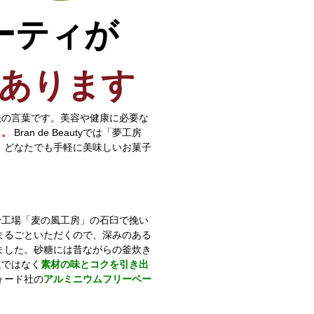
ーティが
あります
法の言葉です。美容や健康に必要な
と。
Bran de Beautyでは「夢工房
き、どなたでも手軽に美味しいお菓子
粉工場「麦の風工房」の石臼で挽い
まるごといただくので、深みのある
ました。砂糖には昔ながらの釜炊き
塩ではなく
素材の味とコクを引き出
ォード社の
アルミニウムフリーベー