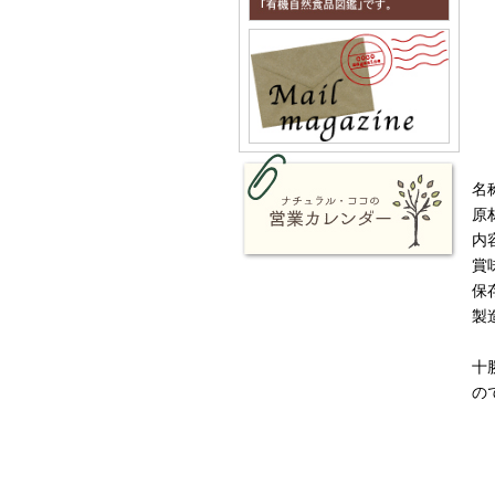
名
原
内容
賞
保
製
十
の