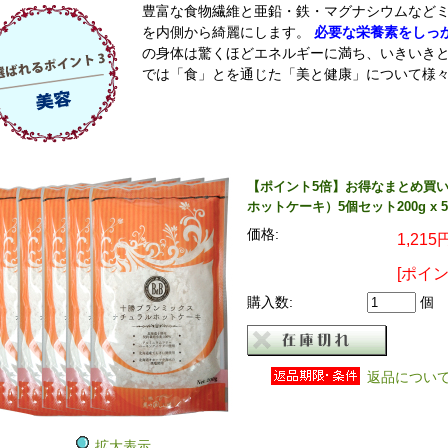
豊富な食物繊維と亜鉛・鉄・マグナシウムなど
を内側から綺麗にします。
必要な栄養素をしっ
の身体は驚くほどエネルギーに満ち、いきいきと輝きはじ
では「食」とを通じた「美と健康」について様
【ポイント5倍】お得なまとめ買
ホットケーキ）5個セット200g x 5
価格:
1,215
[ポイ
購入数:
個
返品につい
拡大表示