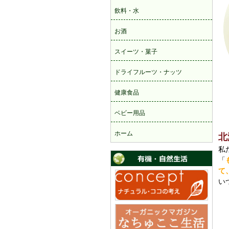
北
私
「
て
い