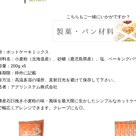
こちらもご一緒にいかがですか？
称：ホットケーキミックス
材料名：小麦粉（北海道産）、砂糖（鹿児島県産）、塩、ベーキングパ
量：200g x5
味期限：枠外に記載
存方法：高温多湿の場所、直射日光を避けて保存して下さい。
造者：アグリシステム株式会社
勝産石臼挽き小麦粉の味・風味を最大限に生かしたシンプルなホットケ
で幅広くアレンジできます。クレープにも◎。