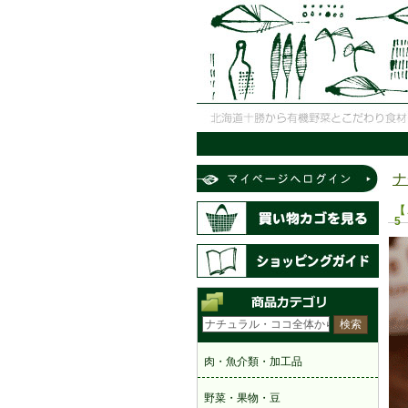
ナ
【
5