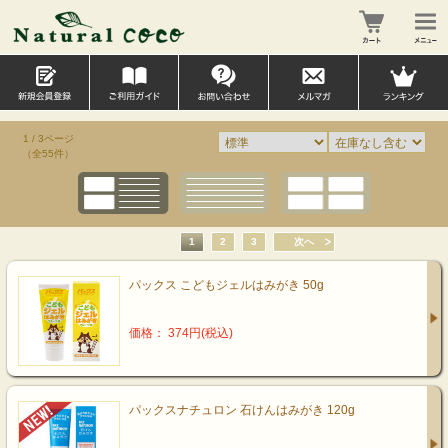
1 / 3ページ
（全55件）
1
2
3
次へ
パックス こどもジェルはみがき 50g
価格： 374円(税込)
パックスナチュロン 石けんはみがき 120g