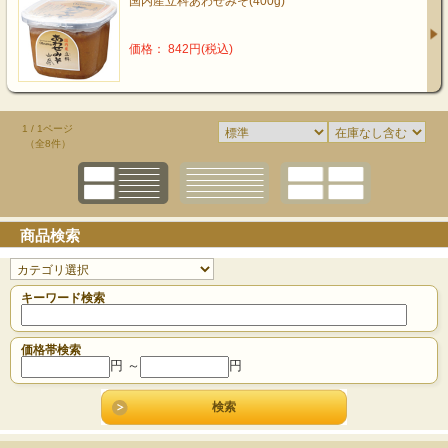
国内産立科あわせみそ(400g)
価格： 842円(税込)
1 / 1ページ
（全8件）
商品検索
キーワード検索
価格帯検索
円 ～
円