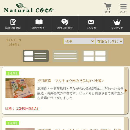
1 / 1ページ
（全8件）
【冷蔵】
渋谷醸造 マルキュウ米みそ(1kg)＜冷蔵＞
北海道・十勝産原料と昔ながらの伝統製法にこだわった天然
醸造・長期熟成の味噌です。じっくりと熟成させて風味豊か
な味噌に仕上がりました。
価格： 1,246円(税込)
【冷蔵】