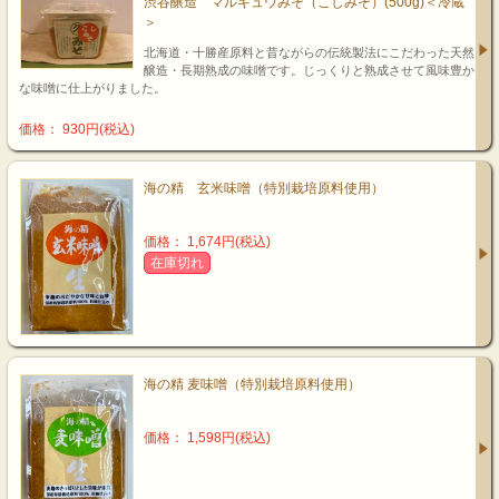
渋谷醸造 マルキュウみそ（こしみそ）(500g)＜冷蔵
＞
北海道・十勝産原料と昔ながらの伝統製法にこだわった天然
醸造・長期熟成の味噌です。じっくりと熟成させて風味豊か
な味噌に仕上がりました。
価格： 930円(税込)
海の精 玄米味噌（特別栽培原料使用）
価格： 1,674円(税込)
在庫切れ
海の精 麦味噌（特別栽培原料使用）
価格： 1,598円(税込)