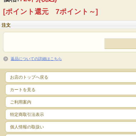
[ポイント還元 7ポイント～]
注文
未来の子どもたちのために
北海道オーガニックデザイン風土火水は1988年創業当初よりオーガニック普及に取
ナチュラル・ココオーガニックカフェ
返品についての詳細はこちら
自然菜園ふたば(芽室町)の農薬や化学肥料を使わないで育てたかぼちゃを使用して甘
お店のトップへ戻る
カートを見る
ご利用案内
特定商取引法表示
個人情報の取扱い