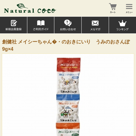
創健社 メイシーちゃん�・のおきにいり うみのおさんぽ
9g×4