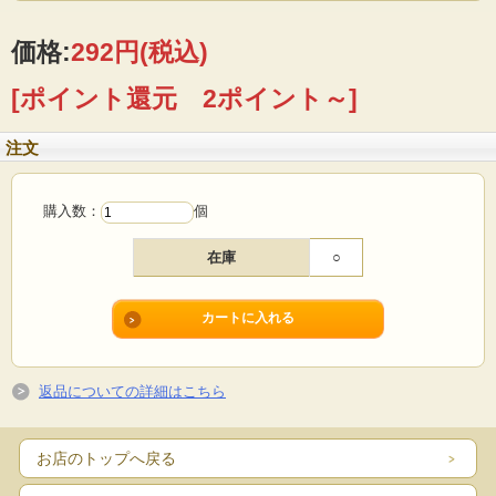
●長崎県産の塩と国内産の青のりを使用。
●おやつに便利な食べきり４連パック。
●メイシーちゃんといっしょに楽しいおやつタイム！
価格:
292円
(税込)
●対象
[ポイント還元 2ポイント～]
注文
購入数：
個
在庫
○
返品についての詳細はこちら
お店のトップへ戻る