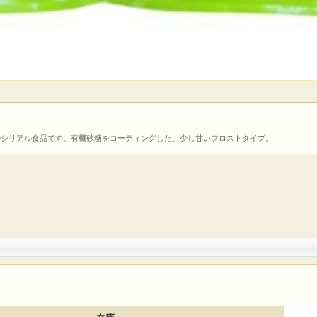
のシリアル食品です。有機砂糖をコーティングした、少し甘いフロストタイプ。