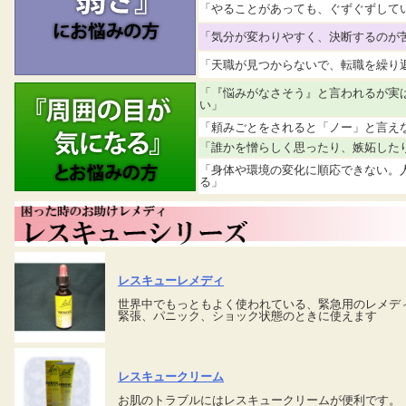
「やることがあっても、ぐずぐずして
「気分が変わりやすく、決断するのが
「天職が見つからないで、転職を繰り
「『悩みがなさそう』と言われるが実
い」
「頼みごとをされると「ノー」と言え
「誰かを憎らしく思ったり、嫉妬した
「身体や環境の変化に順応できない。
る」
レスキューレメディ
世界中でもっともよく使われている、緊急用のレメデ
緊張、パニック、ショック状態のときに使えます
レスキュークリーム
お肌のトラブルにはレスキュークリームが便利です。