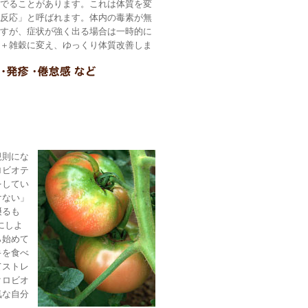
でることがあります。これは体質を変
反応」と呼ばれます。体内の毒素が無
すが、症状が強く出る場合は一時的に
＋雑穀に変え、ゆっくり体質改善しま
規則にな
ロビオテ
をしてい
けない」
摂るも
にしよ
ら始めて
キを食べ
てストレ
クロビオ
気な自分