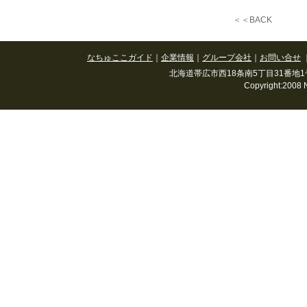
＜＜BACK
なちゅここガイド
｜
企業情報
｜
グループ会社
｜
お問い合せ
北海道帯広市西18条南5丁目31番地1号(春駒通
Copyright:2008 N