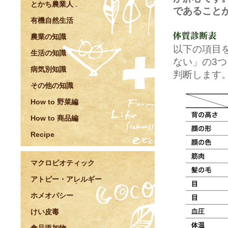
とかち農業人
であること
有機自然生活
農業の知識
以下の項目
生活の知識
ない」の3
病気別知識
判断します
その他の知識
How to 野菜編
How to 商品編
Recipe
マクロビオティック
アトピー・アレルギー
ホメオパシー
けい皮毒