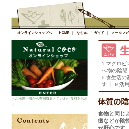
オンラインショップへ
｜
HOME
｜
なちゅここガイド
｜
メールマガ
1 マクロ
べ物の陰陽
5 食生活の
す
｜
9 活
＞北海道十勝から有機野菜とこだわり食材をお届
け
食物と同じ
徴などか陰
が肝心です