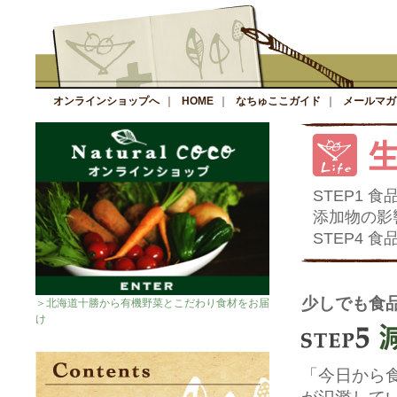
オンラインショップへ
｜
HOME
｜
なちゅここガイド
｜
メールマガ
STEP1 
添加物の影
STEP4 
少しでも食
＞北海道十勝から有機野菜とこだわり食材をお届
け
「今日から