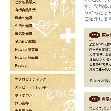
が氾濫して
とかち農業人
す。食品添
有機自然生活
うやったら
農業の知識
ご紹介しま
生活の知識
病気別知識
その他の知識
How to 野菜編
How to 商品編
Recipe
マクロビオティック
アトピー・アレルギー
ホメオパシー
けい皮毒