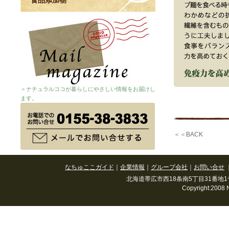
食品添加物
＞ナチュラルココが暮らしにやさしい情報をお届けし
ます。
＜＜BACK
なちゅここガイド
｜
企業情報
｜
グループ会社
｜
お問い合せ
北海道帯広市西18条南5丁目31番地1号(春駒通
Copyright:2008 N