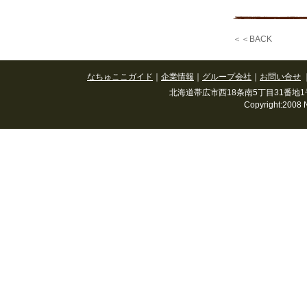
＜＜BACK
なちゅここガイド
｜
企業情報
｜
グループ会社
｜
お問い合せ
北海道帯広市西18条南5丁目31番地1号(春駒通
Copyright:2008 N