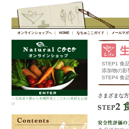
オンラインショップへ
｜
HOME
｜
なちゅここガイド
｜
メールマガ
STEP1 
添加物の影
STEP4 
さまざまな方
＞北海道十勝から有機野菜とこだわり食材をお届
け