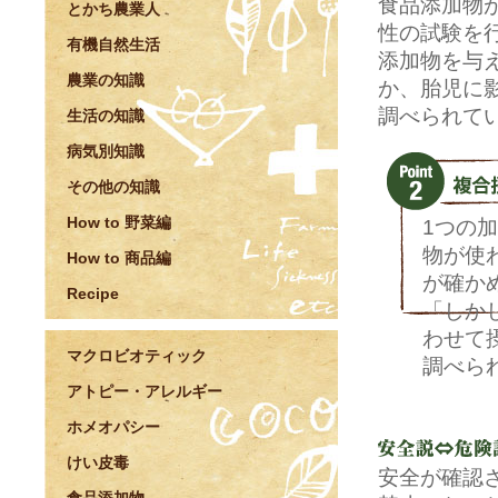
食品添加物
とかち農業人
性の試験を
有機自然生活
添加物を与
農業の知識
か、胎児に
調べられて
生活の知識
病気別知識
その他の知識
How to 野菜編
1つの
物が使
How to 商品編
が確か
Recipe
「しか
わせて
マクロビオティック
調べら
アトピー・アレルギー
ホメオパシー
けい皮毒
安全が確認