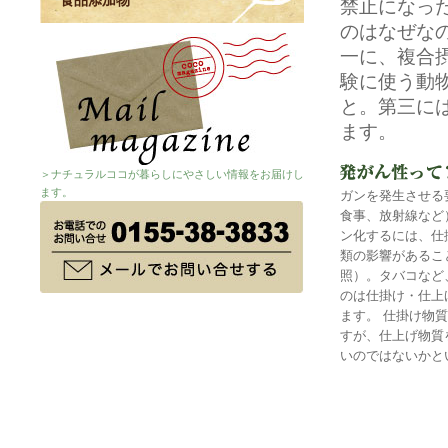
食品添加物
禁止になっ
のはなぜな
一に、複合摂
験に使う動
と。第三に
ます。
＞ナチュラルココが暮らしにやさしい情報をお届けし
ます。
ガンを発生させる
食事、放射線など
ン化するには、仕
類の影響があるこ
照）。タバコなど
のは仕掛け・仕上
ます。 仕掛け物
すが、仕上げ物質
いのではないかと