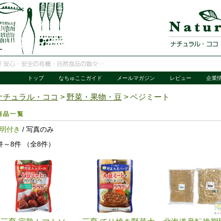
トップ
なちゅここガイド
メールマガジン
レビュー
企業
ナチュラル・ココ
>
野菜・果物・豆
> ベジミート
商品一覧
明付き
/ 写真のみ
件～8件 （全8件）