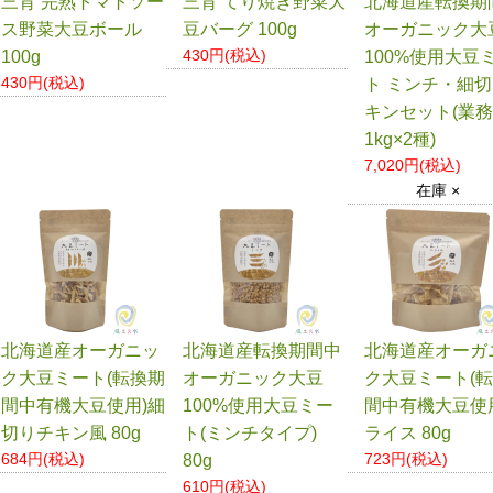
三育 完熟トマトソー
三育 てり焼き野菜大
北海道産転換期
ス野菜大豆ボール
豆バーグ 100g
オーガニック大
430円(税込)
100g
100%使用大豆
430円(税込)
ト ミンチ・細
キンセット(業
1kg×2種)
7,020円(税込)
在庫 ×
北海道産オーガニッ
北海道産転換期間中
北海道産オーガ
ク大豆ミート(転換期
オーガニック大豆
ク大豆ミート(
間中有機大豆使用)細
100%使用大豆ミー
間中有機大豆使
切りチキン風 80g
ト(ミンチタイプ)
ライス 80g
684円(税込)
723円(税込)
80g
610円(税込)