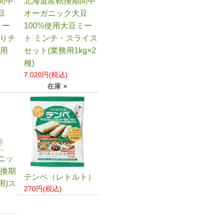
間中
北海道産転換期間中
豆
オーガニック大豆
ミー
100%使用大豆ミー
切りチ
ト ミンチ・スライス
務用
セット(業務用1kg×2
種)
7,020円(税込)
在庫 ×
ニッ
転換期
テンペ（レトルト）
用)ス
270円(税込)