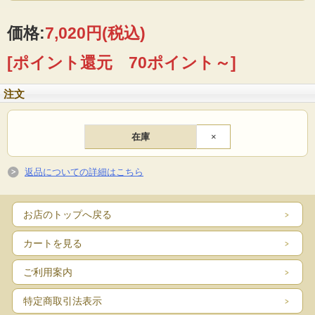
未来の子どもたちのために
価格:
7,020円
(税込)
北海道オーガニックデザイン風土火水は1988年創業当初よりオーガニック普及に
取り組んできたアグリシステムのプロジェクトです。未来の子どもたちに本当に
残したい環境・農・食の姿を追求したとっておきのオーガニックをお届けしま
[ポイント還元 70ポイント～]
す。
北海道産の転換期間中有機大豆をま
注文
るごと使用した畑のお肉
在庫
×
北海道産のオーガニック大豆（転換期間中有機農産物）をまるごと使用し、圧搾
製法でヘキサン液等を使わずに脱脂加工した「畑のお肉」です。大豆のみで製造
した植物性100%の大豆ミートになります。
大豆ミートは高たんぱくで低脂質牛や豚などの通常のお肉と比べても栄養価に大
返品についての詳細はこちら
差ありません。また低脂質でビタミンやミネラル、食物繊維が豊富に含まれてい
ます。お肉と違い冷めても味や食感が変わりにくいため、惣菜や弁当にもおすす
めです。
お店のトップへ戻る
大豆をそのまま食べたときのような豆っぽい香りが少なく、使いやすい商品で
す。
そぼろ、煮物、炒め物やサラダなどさまざまな料理にお使いいただけます。
カートを見る
<ミンチタイプ>
ご利用案内
そぼろ、ロールキャベツ、ハンバーグ・麻婆茄子・ミートソースなどに
<スライスタイプ>
特定商取引法表示
生姜焼き、炒めもの、すきやきなどに