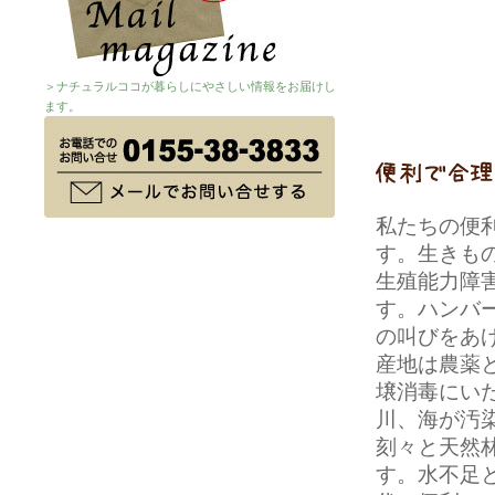
＞ナチュラルココが暮らしにやさしい情報をお届けし
ます。
私たちの便
す。生きも
生殖能力障
す。
ハンバ
の叫びをあ
産地は農薬
壌消毒にい
川、海が汚
刻々と天然
す。水不足