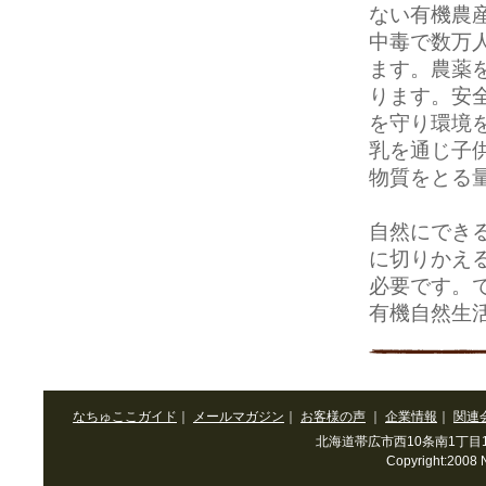
ない有機農
中毒で数万
ます。農薬
ります。安
を守り環境
乳を通じ子
物質をとる
自然にでき
に切りかえ
必要です。
有機自然生
なちゅここガイド
｜
メールマガジン
｜
お客様の声
｜
企業情報
｜
関連
北海道帯広市西10条南1丁目10-3 T
Copyright:2008 N