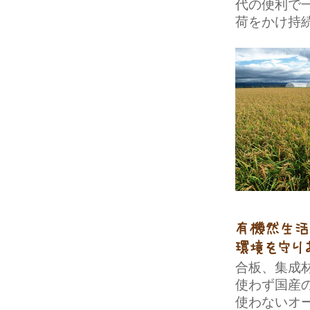
代の便利で
荷をかけ持
合板、集成
使わず国産
使わないオ