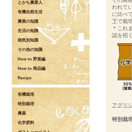
その農
とかち農業人
われて
有機自然生活
に比べ
下
で栽
農業の知識
＊これ
生活の知識
認を招
病気別知識
その他の知識
How to 野菜編
How to 商品編
Recipe
有機栽培
特別栽培
アグリ
農薬
特別栽培
化学肥料