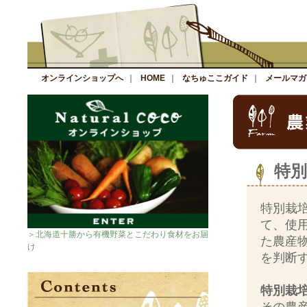
オンラインショップへ
｜
HOME
｜
なちゅここガイド
｜
メールマガ
特別
特別栽
て、使
＞北海道十勝から有機野菜とこだわり食材をお届
た農産
け
を判断
特別栽