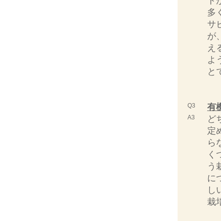
ト
多
サ
が
え
よ
と
Q3
有
A3
ど
定
ら
く
う
に
し
栽