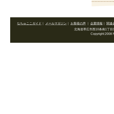
なちゅここガイド
｜
メールマガジン
｜
お客様の声
｜
企業情報
｜
関連
北海道帯広市西10条南1丁目10-3 T
Copyright:2008 N