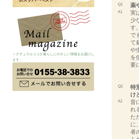
ポストハーベスト
Q1
薬
A1
実
少
す
で
て
や
＞ナチュラルココが暮らしにやさしい情報をお届けし
を
ます。
要
Q2
特
け
A2
昔
れ
た
に
者