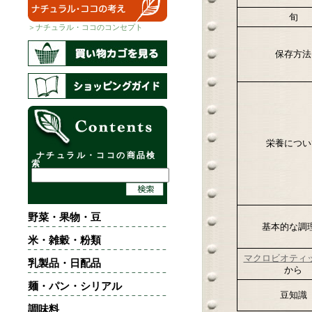
旬
＞ナチュラル・ココのコンセプト
保存方法
栄養につい
ナチュラル・ココの商品検
索
野菜・果物・豆
基本的な調
米・雑穀・粉類
マクロビオティ
乳製品・日配品
から
麺・パン・シリアル
豆知識
調味料