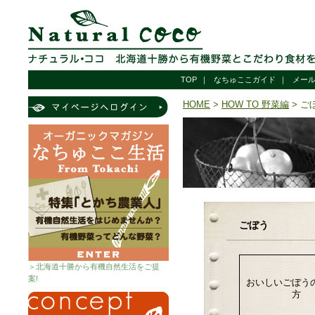
TOP
｜
なちゅここガイド
｜
メー
HOME
>
HOW TO 野菜編
> ご
ごぼう
＞北海道十勝から有機自然生活をご提
案!
おいしいごぼう
方