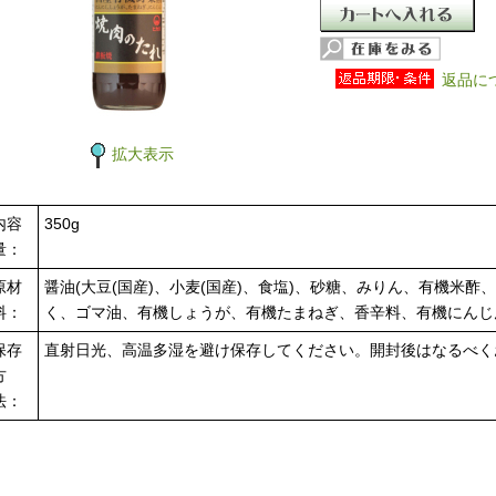
返品に
拡大表示
内容
350g
量：
原材
醤油(大豆(国産)、小麦(国産)、食塩)、砂糖、みりん、有機米酢
料：
く、ゴマ油、有機しょうが、有機たまねぎ、香辛料、有機にんじ
保存
直射日光、高温多湿を避け保存してください。開封後はなるべく
方
法：