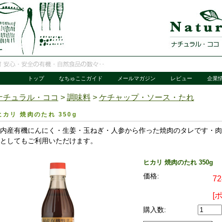
トップ
なちゅここガイド
メールマガジン
レビュー
企業
ナチュラル・ココ
>
調味料
>
ケチャップ・ソース・たれ
ヒカリ 焼肉のたれ 350g
内産有機にんにく・生姜・玉ねぎ・人参から作った焼肉のタレです・肉
としてもご利用いただけます。
ヒカリ 焼肉のたれ 350g
価格:
7
[
購入数: