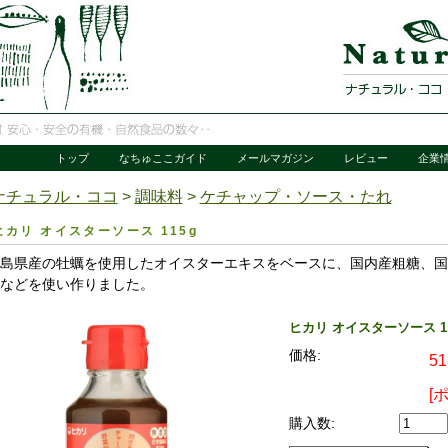
トップ
なちゅここガイド
メールマガジン
レビュー
企業
ナチュラル・ココ
>
調味料
>
ケチャップ・ソース・たれ
ヒカリ オイスターソース 115g
島県産の牡蠣を使用したオイスターエキスをベースに、国内産粗糖、国
などを使い作りました。
ヒカリ オイスターソース 11
価格:
5
[
購入数: