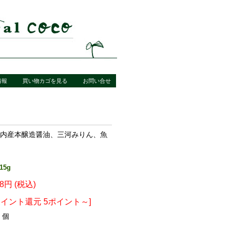
情報
買い物カゴを見る
お問い合せ
内産本醸造醤油、三河みりん、魚
5g
18円 (税込)
ポイント還元 5ポイント～]
個