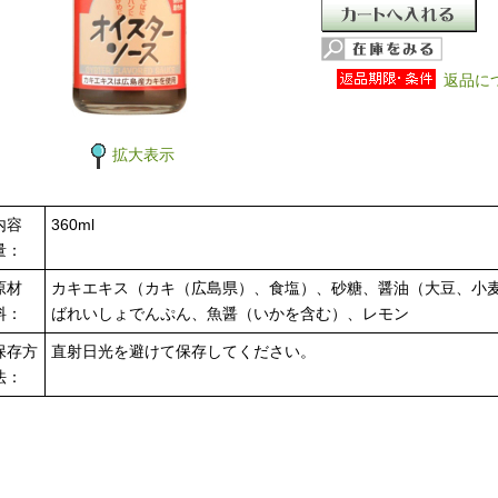
返品に
拡大表示
内容
360ml
量：
原材
カキエキス（カキ（広島県）、食塩）、砂糖、醤油（大豆、小
料：
ばれいしょでんぷん、魚醤（いかを含む）、レモン
保存方
直射日光を避けて保存してください。
法：