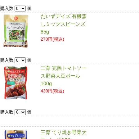
購入数
個
だいずデイズ 有機蒸
しミックスビーンズ
85g
270円(税込)
購入数
個
三育 完熟トマトソー
ス野菜大豆ボール
100g
430円(税込)
購入数
個
三育 てり焼き野菜大