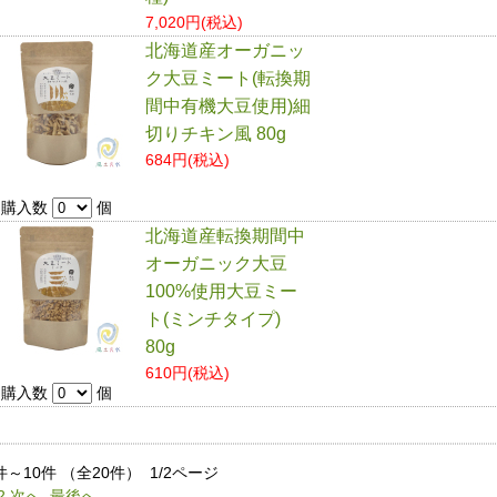
7,020円(税込)
北海道産オーガニッ
ク大豆ミート(転換期
間中有機大豆使用)細
切りチキン風 80g
684円(税込)
購入数
個
北海道産転換期間中
オーガニック大豆
100%使用大豆ミー
ト(ミンチタイプ)
80g
610円(税込)
購入数
個
件～10件 （全20件） 1/2ページ
2
次へ
最後へ