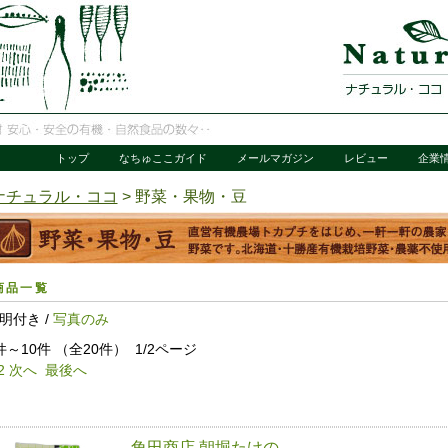
トップ
なちゅここガイド
メールマガジン
レビュー
企業
ナチュラル・ココ
> 野菜・果物・豆
商品一覧
明付き /
写真のみ
件～10件 （全20件） 1/2ページ
2
次へ
最後へ
角田商店 朝堀たけの