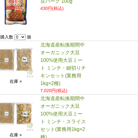
豆バーグ 100g
430円(税込)
購入数
個
北海道産転換期間中
オーガニック大豆
100%使用大豆ミー
ト ミンチ・細切りチ
キンセット(業務用
在庫 ×
1kg×2種)
7,020円(税込)
北海道産転換期間中
オーガニック大豆
100%使用大豆ミー
ト ミンチ・スライス
セット(業務用1kg×2
在庫 ×
種)