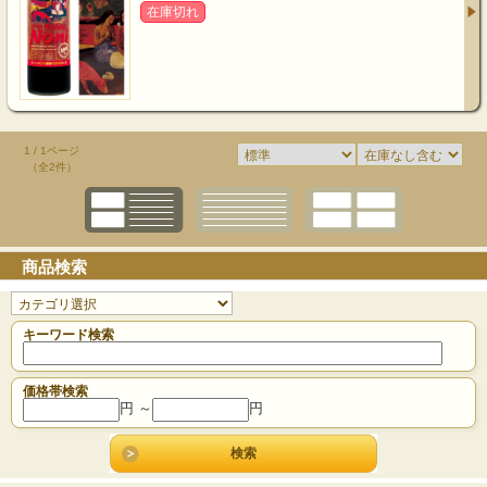
在庫切れ
1 / 1ページ
（全2件）
商品検索
キーワード検索
価格帯検索
円 ～
円