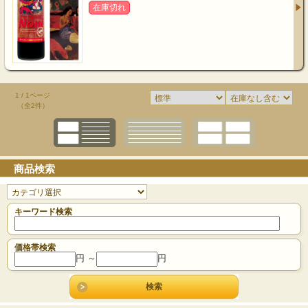
在庫切れ
1 / 1ページ
（全2件）
商品検索
キーワード検索
価格帯検索
円 ～
円