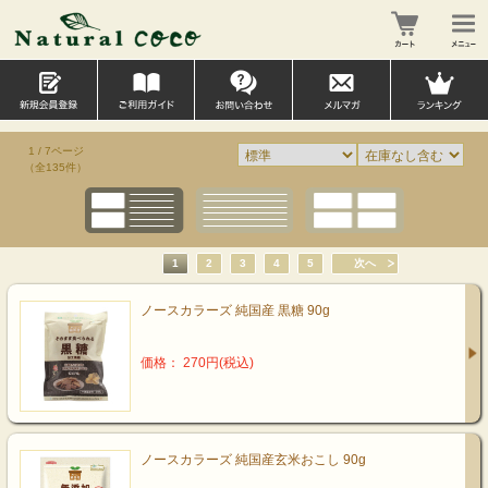
1 / 7ページ
（全135件）
1
2
3
4
5
次へ
ノースカラーズ 純国産 黒糖 90g
価格： 270円(税込)
ノースカラーズ 純国産玄米おこし 90g