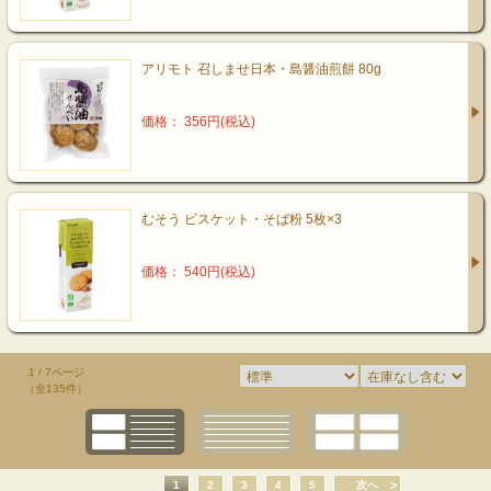
アリモト 召しませ日本・島醤油煎餅 80g
価格： 356円(税込)
むそう ビスケット・そば粉 5枚×3
価格： 540円(税込)
1 / 7ページ
（全135件）
1
2
3
4
5
次へ