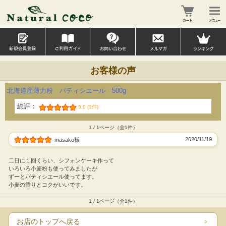
お客様の声
北海道産薄力粉 パティシエール 500g
総評：
5.0 (1件)
1 / 1ページ（全1件）
2020/11/19
masako様
二日に１回くらい、シフォンケーキ作って
いろいろ小麦粉も使ってみましたが
ずーとパティシエール使ってます。
小麦の香りとコクがいいです。
1 / 1ページ（全1件）
お店のトップへ戻る