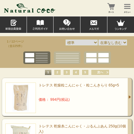
1 / 12ページ
（全225件）
1
2
3
4
5
次へ
トレテス 乾燥粒こんにゃく・粒こんきらり 65g×5
価格： 994円(税込)
トレテス 乾燥糸こんにゃく・ぷるんぷあん 250g(10個
入)