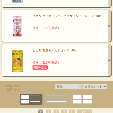
ヒカリ オーガニックぶどうサイダー＋レモン 250ml
価格： 173円(税込)
ヒカリ 有機みかんジュース 190g
価格： 216円(税込)
在庫切れ
1 / 12ページ
（全225件）
1
2
3
4
5
次へ