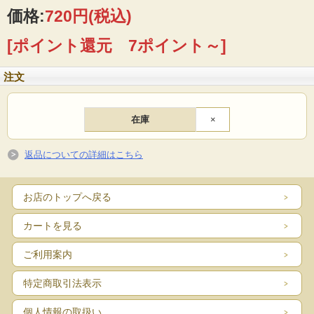
価格:
720円
(税込)
北海道オーガニックデザイン風土火水は1988年創業当初よりオーガニック普及に
取り組んできたアグリシステムのプロジェクトです。未来の子どもたちに本当に
残したい環境・農・食の姿を追求したとっておきのオーガニックをお届けしま
[ポイント還元 7ポイント～]
す。
ナチュラル・ココオーガニックカフ
注文
ェのシェフが丁寧に作ったスプレッ
在庫
×
ド
十勝芽室町のいずみ農園さんの有機人参を使用しました。クセがないので人参嫌
返品についての詳細はこちら
いのお子様でも美味しく召し上がれる優しいジャムです。パンにはもちろん、お
料理のソースにも。
お店のトップへ戻る
カートを見る
ご利用案内
特定商取引法表示
個人情報の取扱い