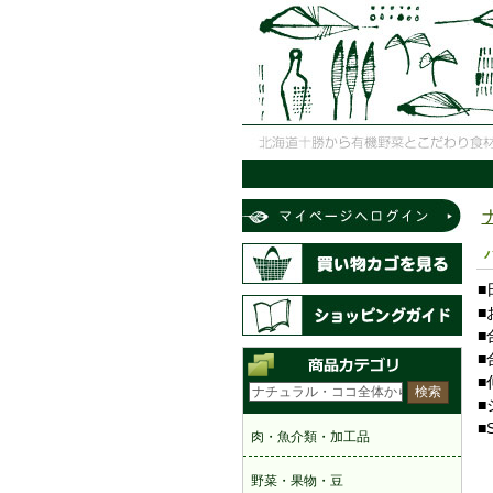
■
■
■
■
■
■
■