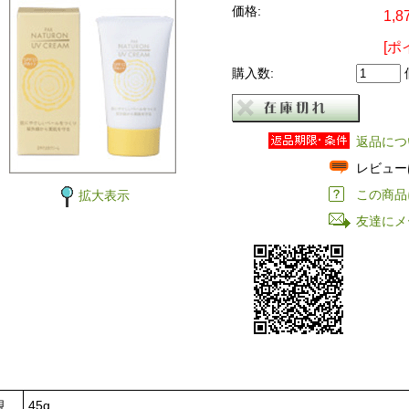
価格:
1,8
[ポ
購入数:
返品につ
レビュー
この商品
拡大表示
友達にメ
規
45g