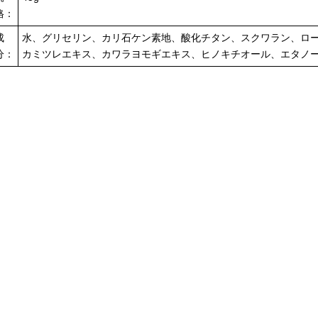
格：
成
水、グリセリン、カリ石ケン素地、酸化チタン、スクワラン、ロー
分：
カミツレエキス、カワラヨモギエキス、ヒノキチオール、エタノ