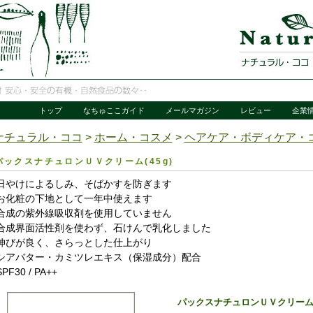
トップ
なちゅここガイド
メールマガジン
レビュー
企業
ナチュラル・ココ
>
ホーム・コスメ
>
ヘアケア・ボディケア・
パックスナチュロンＵＶクリーム(45g)
日やけによるしみ、そばかすを防ぎます
お化粧の下地として一年中使えます
合成の紫外線吸収剤を使用していません
合成界面活性剤を使わず、石けんで乳化しました
伸びが良く、さらっとした仕上がり
シアバター・カミツレエキス（保湿成分）配合
SPF30 / PA++
パックスナチュロンＵＶクリーム(4