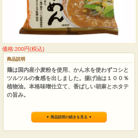
価格:200円(税込)
商品説明
麺は国内産小麦粉を使用、かん水を使わずコシと
ツルツルの食感を出しました。揚げ油は１００％
植物油。本格味噌仕立て、香ばしい胡麻とホタテ
の旨み。
●麺は国内産小麦粉を１００％使用して卵を使わず独自の製法でコシを出した無か
ん水麺。揚げ油は１００％植物油を使用しています。
▼ 商品説明の続きを見る ▼
●特製スープは化学調味料およびチキン・ポーク・ビーフエキス類を一切使用せ
ず、植物素材とホタテのうまみで仕上げました。味噌は遺伝子組換えのない大豆
を原料としており、ごまの香ばしさが一層、味噌の香りを引き立てます。安心し
てお召し上が