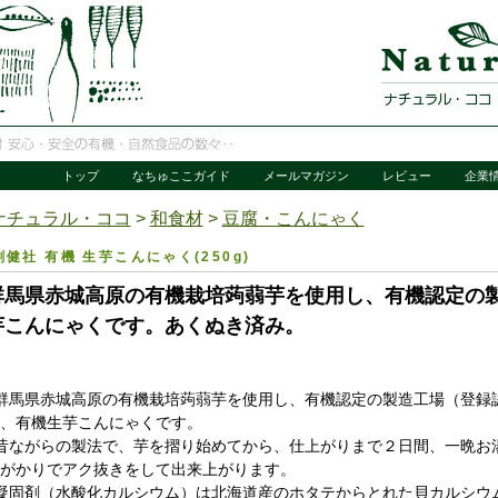
トップ
なちゅここガイド
メールマガジン
レビュー
企業
ナチュラル・ココ
>
和食材
>
豆腐・こんにゃく
創健社 有機 生芋こんにゃく(250g)
群馬県赤城高原の有機栽培蒟蒻芋を使用し、有機認定の
芋こんにゃくです。あくぬき済み。
群馬県赤城高原の有機栽培蒟蒻芋を使用し、有機認定の製造工場（登録
、有機生芋こんにゃくです。
昔ながらの製法で、芋を摺り始めてから、仕上がりまで２日間、一晩お
がかりでアク抜きをして出来上がります。
凝固剤（水酸化カルシウム）は北海道産のホタテからとれた貝カルシウ