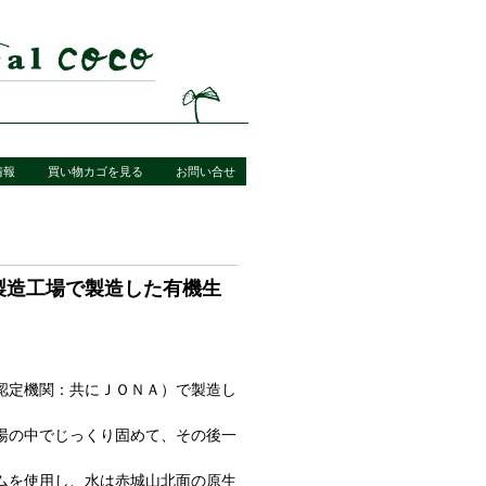
情報
買い物カゴを見る
お問い合せ
製造工場で製造した有機生
認定機関：共にＪＯＮＡ）で製造し
湯の中でじっくり固めて、その後一
ムを使用し、水は赤城山北面の原生