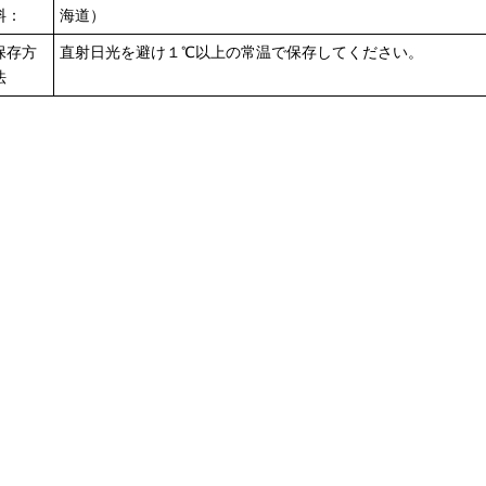
料：
海道）
保存方
直射日光を避け１℃以上の常温で保存してください。
法