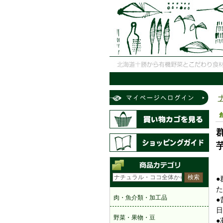
●
た
●
日
●