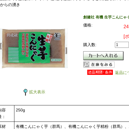
からの湧き
創健社 有機 生芋こんにゃく(
価格:
2
[
購入数:
返品に
拡大表示
内容
250g
量：
原材
有機こんにゃく芋（群馬）、有機こんにゃく芋精粉（群馬）、