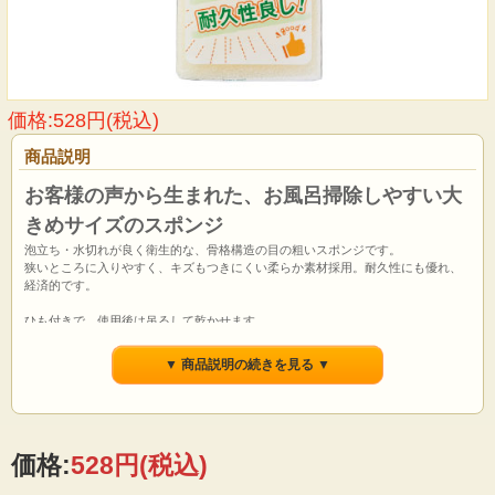
価格:528円(税込)
商品説明
お客様の声から生まれた、お風呂掃除しやすい大
きめサイズのスポンジ
泡立ち・水切れが良く衛生的な、骨格構造の目の粗いスポンジです。
狭いところに入りやすく、キズもつきにくい柔らか素材採用。耐久性にも優れ、
経済的です。
ひも付きで、使用後は吊るして乾かせます。
パックスナチュロンお風呂洗いせっけんとの併用がおすすめです。
▼ 商品説明の続きを見る ▼
※未使用であっても、経年劣化いたしますので、直射日光・高温多湿・長期の保
管は避けてください。
※スポンジがもろくなり劣化しますので、ペンキや灯油等の揮発性のある物の近
くには保管しないでください。
価格:
528円
(税込)