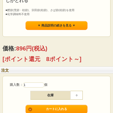
しがとれる
■鰹節(荒節・枯節)、宗田節(枯節)、さば節(枯節)を使用
■化学調味料不使用
■無漂白ティーバッグ使用
▼ 商品説明の続きを見る ▼
価格:
896円
(税込)
[ポイント還元 8ポイント～]
注文
購入数：
個
在庫
○