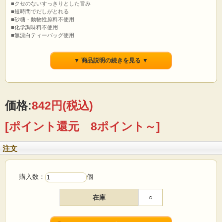
■クセのないすっきりとした旨み
■短時間でだしがとれる
■砂糖・動物性原料不使用
■化学調味料不使用
■無漂白ティーバッグ使用
▼ 商品説明の続きを見る ▼
価格:
842円
(税込)
[ポイント還元 8ポイント～]
注文
購入数：
個
在庫
○