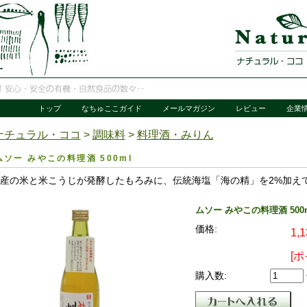
トップ
なちゅここガイド
メールマガジン
レビュー
企業
ナチュラル・ココ
>
調味料
>
料理酒・みりん
ムソー みやこの料理酒 500ml
産の米と米こうじが発酵したもろみに、伝統海塩「海の精」を2%加え
ムソー みやこの料理酒 500
価格:
1,
[
購入数: