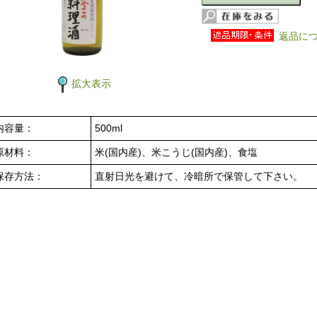
返品に
拡大表示
内容量：
500ml
原材料：
米(国内産)、米こうじ(国内産)、食塩
保存方法：
直射日光を避けて、冷暗所で保管して下さい。