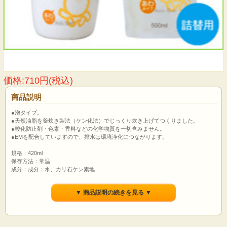
価格:710円(税込)
商品説明
●泡タイプ。
●天然油脂を釜炊き製法（ケン化法）でじっくり炊き上げてつくりました。
●酸化防止剤・色素・香料などの化学物質を一切含みません。
●EMを配合していますので、排水は環境浄化につながります。
規格：420ml
保存方法：常温
成分：成分：水、カリ石ケン素地
▼ 商品説明の続きを見る ▼