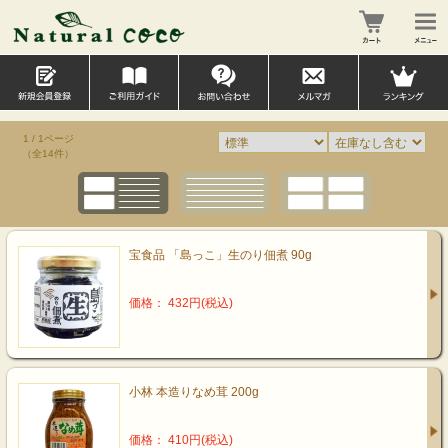
1 / 1ページ
（全14件）
宝食品 「島っこ」生のり佃煮 90g
価格： 432円(税込)
小林 本造りなめ茸 200g
価格： 410円(税込)