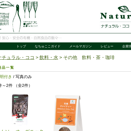
トップ
なちゅここガイド
メールマガジン
レビュー
企業
ナチュラル・ココ
>
飲料・水
> その他 飲料・茶・珈琲
商品一覧
明付き
/ 写真のみ
件～2件 （全2件）