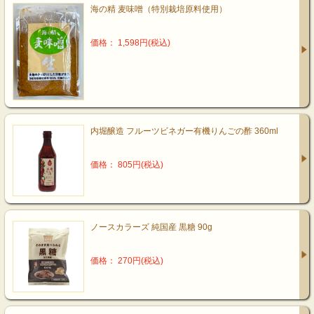
海の精 麦味噌（特別栽培原料使用）
価格： 1,598円(税込)
内堀醸造 フルーツビネガー有機りんごの酢 360ml
価格： 805円(税込)
ノースカラーズ 純国産 黒糖 90g
価格： 270円(税込)