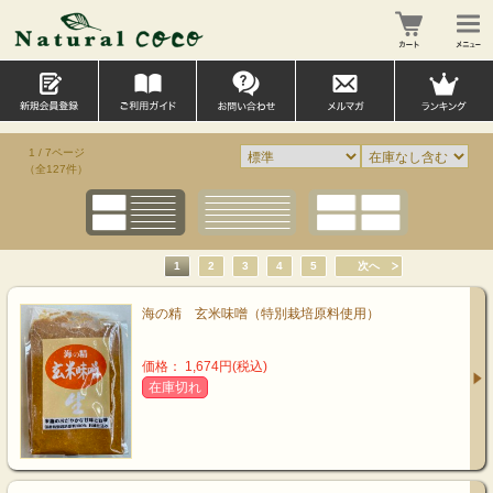
1 / 7ページ
（全127件）
1
2
3
4
5
次へ
海の精 玄米味噌（特別栽培原料使用）
価格： 1,674円(税込)
在庫切れ