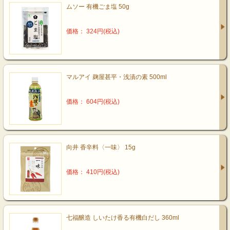
ムソー 有機ごま塩 50g
価格： 324円(税込)
マルアイ 麹屋甚平・浅漬の素 500ml
価格： 604円(税込)
向井 香辛料〈一味〉 15g
価格： 410円(税込)
七福醸造 しいたけ香る有機白だし 360ml