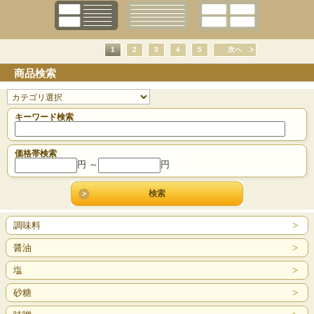
1
2
3
4
5
次へ
商品検索
キーワード検索
価格帯検索
円 ～
円
調味料
醤油
塩
砂糖