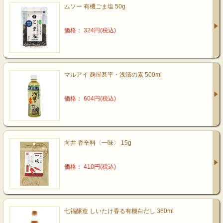
ムソー 有機ごま塩 50g
価格： 324円(税込)
マルアイ 麹屋甚平・浅漬の素 500ml
価格： 604円(税込)
向井 香辛料〈一味〉 15g
価格： 410円(税込)
七福醸造 しいたけ香る有機白だし 360ml