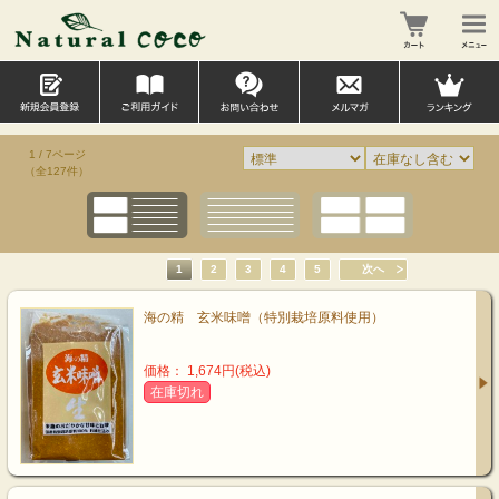
1 / 7ページ
（全127件）
1
2
3
4
5
次へ
海の精 玄米味噌（特別栽培原料使用）
価格： 1,674円(税込)
在庫切れ