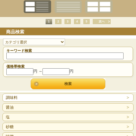
1
2
3
4
5
次へ
商品検索
キーワード検索
価格帯検索
円 ～
円
調味料
醤油
塩
砂糖