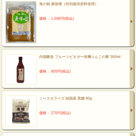
海の精 麦味噌（特別栽培原料使用）
価格： 1,598円(税込)
内堀醸造 フルーツビネガー有機りんごの酢 360ml
価格： 805円(税込)
ノースカラーズ 純国産 黒糖 90g
価格： 270円(税込)