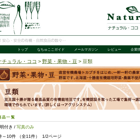
トップ
なちゅここガイド
メールマガジン
レビュー
企業
ナチュラル・ココ
>
野菜・果物・豆
> 豆類
商品一覧
明付き /
写真のみ
件～10件 （全11件） 1/2ページ