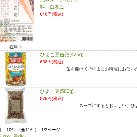
料 白花豆
648円(税込)
在庫 ×
ひよこ豆缶詰(425g)
658円(税込)
缶を開けてそのままお料理にお使い
ひよこ豆(500g)
875円(税込)
スープにするとおいしい、ひ
件～10件 （全11件） 1/2ページ
2
次へ
最後へ