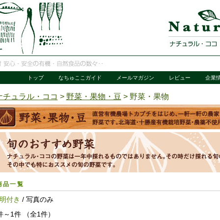
トップ
なちゅここガイド
メールマガジン
レビュー
企業
ナチュラル・ココ
>
野菜・果物・豆
> 野菜・果物
商品一覧
明付き
/ 写真のみ
件～1件 （全1件）